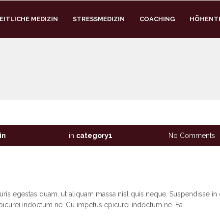
ITLICHE MEDIZIN
STRESSMEDIZIN
COACHING
HÖHENT
in
in
category1
No Comments
auris egestas quam, ut aliquam massa nisl quis neque. Suspendisse in 
picurei indoctum ne. Cu impetus epicurei indoctum ne. Ea…