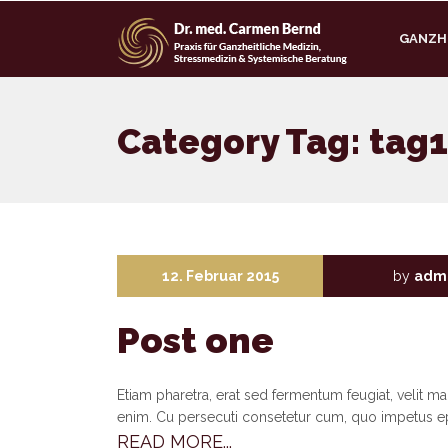
GANZHE
Category Tag: tag1
12. Februar 2015
by
adm
Post one
Etiam pharetra, erat sed fermentum feugiat, velit m
enim. Cu persecuti consetetur cum, quo impetus e
READ MORE...