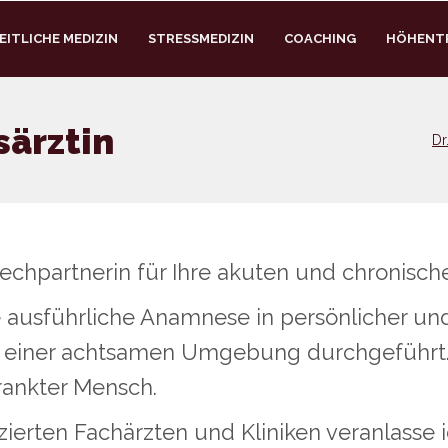
ITLICHE MEDIZIN
STRESSMEDIZIN
COACHING
HÖHENT
särztin
Dr
prechpartnerin für Ihre akuten und chronis
e ausführliche Anamnese in persönlicher un
 einer achtsamen Umgebung durchgeführt. 
krankter Mensch.
zierten Fachärzten und Kliniken veranlasse i